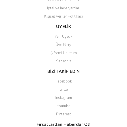
Gizlilik ve Güvenlik
İptal ve İade Şartları
Kişisel Veriler Politikası
Gönder
ÜYELİK
Yeni Üyelik
Üye Girişi
Şifremi Unuttum
Sepetiniz
BİZİ TAKİP EDİN
Facebook
Twitter
Instagram
Youtube
Pinterest
Fırsatlardan Haberdar Ol!