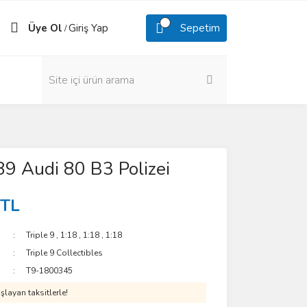
Üye Ol
Giriş Yap
Sepetim
/
9 Audi 80 B3 Polizei
 TL
Triple 9
,
1:18
,
1:18
,
1:18
Triple 9 Collectibles
T9-1800345
layan taksitlerle!