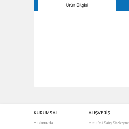
Ürün Bilgisi
Bu ürünün fiyat bilgisi, resim, ürün açıklamalarında 
Görüş ve önerileriniz için teşekkür ederiz.
KURUMSAL
ALIŞVERİŞ
Ürün resmi kalitesiz, bozuk veya görüntülenemiyo
Ürün açıklamasında eksik bilgiler bulunuyor.
Hakkımızda
Mesafeli Satış Sözleşme