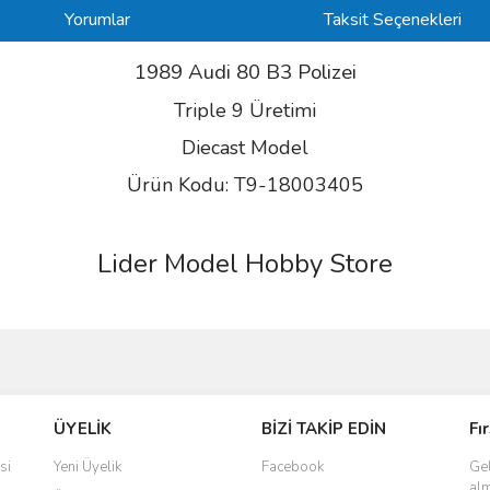
Yorumlar
Taksit Seçenekleri
1989 Audi 80 B3 Polizei
Triple 9 Üretimi
Diecast Model
Ürün Kodu: T9-18003405
Lider Model Hobby Store
ve diğer konularda yetersiz gördüğünüz noktaları öneri formunu kullanarak taraf
Bu ürüne ilk yorumu siz yapın!
ÜYELİK
BİZİ TAKİP EDİN
Fı
r.
Yorum Yaz
si
Yeni Üyelik
Facebook
Gel
alm