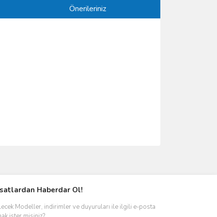
Önerileriniz
ımıza iletebilirsiniz.
rsatlardan Haberdar Ol!
ecek Modeller, indirimler ve duyuruları ile ilgili e-posta
ak ister misiniz?