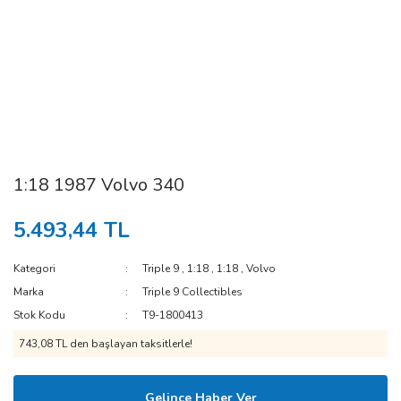
1:18 1987 Volvo 340
5.493,44 TL
Kategori
Triple 9
,
1:18
,
1:18
,
Volvo
Marka
Triple 9 Collectibles
Stok Kodu
T9-1800413
743,08 TL den başlayan taksitlerle!
Gelince Haber Ver