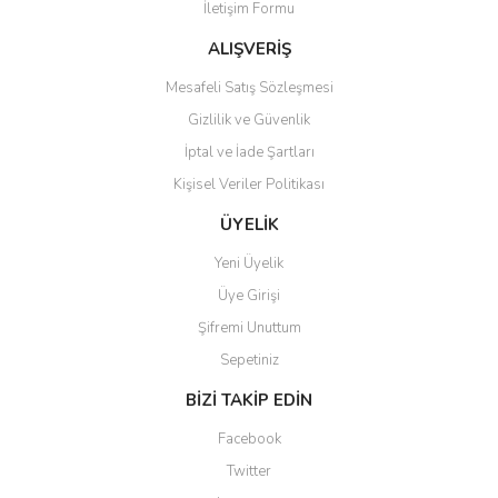
İletişim Formu
Ürün fiyatı diğer sitelerden daha pahalı.
Bu ürüne benzer farklı alternatifler olmalı.
ALIŞVERİŞ
Mesafeli Satış Sözleşmesi
Gizlilik ve Güvenlik
İptal ve İade Şartları
Kişisel Veriler Politikası
Gönder
ÜYELİK
Yeni Üyelik
Üye Girişi
Şifremi Unuttum
Sepetiniz
BİZİ TAKİP EDİN
Facebook
Twitter