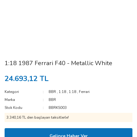
1:18 1987 Ferrari F40 - Metallic White
24.693,12 TL
Kategori
BBR
,
1:18
,
1:18
,
Ferrari
Marka
BBR
Stok Kodu
BBRKS003
3.340,16 TL den başlayan taksitlerle!
Gelince Haber Ver