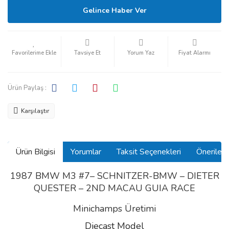
Gelince Haber Ver
Tavsiye Et
Yorum Yaz
Fiyat Alarmı
Ürün Paylaş :
Karşılaştır
Ürün Bilgisi
Yorumlar
Taksit Seçenekleri
Önerilerin
1987 BMW M3 #7– SCHNITZER-BMW – DIETER
QUESTER – 2ND MACAU GUIA RACE
Minichamps Üretimi
Diecast Model