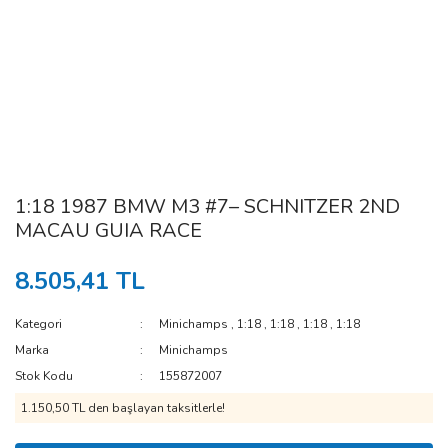
1:18 1987 BMW M3 #7– SCHNITZER 2ND
MACAU GUIA RACE
8.505,41 TL
Kategori
Minichamps
,
1:18
,
1:18
,
1:18
,
1:18
Marka
Minichamps
Stok Kodu
155872007
1.150,50 TL den başlayan taksitlerle!