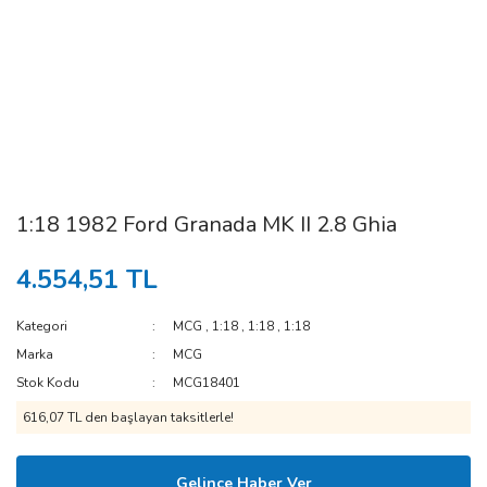
1:18 1982 Ford Granada MK II 2.8 Ghia
4.554,51 TL
Kategori
MCG
,
1:18
,
1:18
,
1:18
Marka
MCG
Stok Kodu
MCG18401
616,07 TL den başlayan taksitlerle!
Gelince Haber Ver