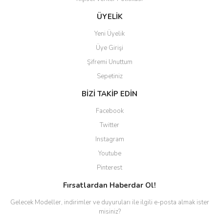
Gönder
ÜYELİK
Yeni Üyelik
Üye Girişi
Şifremi Unuttum
Sepetiniz
BİZİ TAKİP EDİN
Facebook
Twitter
Instagram
Youtube
Pinterest
Fırsatlardan Haberdar Ol!
Gelecek Modeller, indirimler ve duyuruları ile ilgili e-posta almak ister
misiniz?