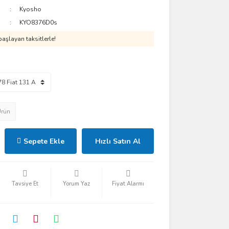
Kyosho
KYO8376D0s
aşlayan taksitlerle!
Ürün
Sepete Ekle
Hızlı Satın Al
Tavsiye Et
Yorum Yaz
Fiyat Alarmı