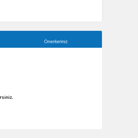
Önerileriniz
irsiniz.
ımıza iletebilirsiniz.