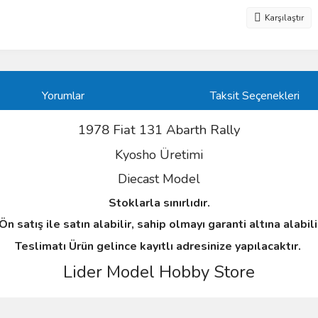
Karşılaştır
Yorumlar
Taksit Seçenekleri
1978 Fiat 131 Abarth Rally
Kyosho Üretimi
Diecast Model
Stoklarla sınırlıdır.
n satış ile satın alabilir, sahip olmayı garanti altına alabil
Teslimatı Ürün gelince kayıtlı adresinize yapılacaktır.
Lider Model Hobby Store
ve diğer konularda yetersiz gördüğünüz noktaları öneri formunu kullanarak taraf