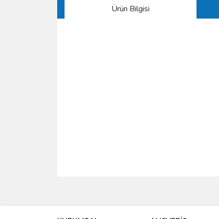
Ürün Bilgisi
Bu ürünün fiyat bilgisi, resim, ürün açıklamalarında 
Görüş ve önerileriniz için teşekkür ederiz.