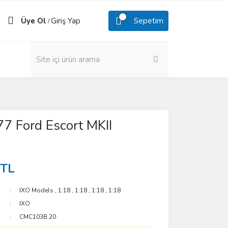
Üye Ol
Giriş Yap
Sepetim
/
7 Ford Escort MKII
 TL
IXO Models
,
1:18
,
1:18
,
1:18
,
1:18
IXO
CMC103B.20