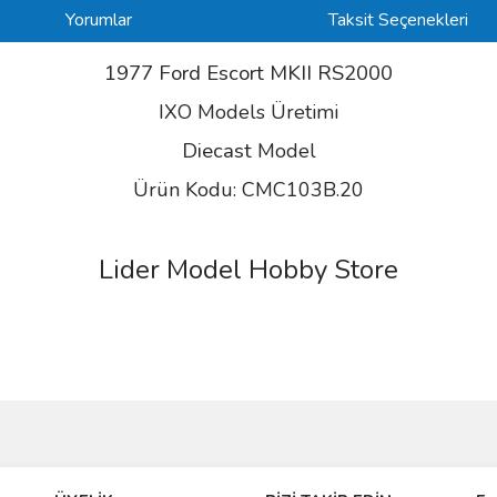
Yorumlar
Taksit Seçenekleri
1977 Ford Escort MKII RS2000
IXO Models Üretimi
Diecast
Model
Ürün Kodu: CMC103B.20
Lider Model Hobby Store
ve diğer konularda yetersiz gördüğünüz noktaları öneri formunu kullanarak taraf
Bu ürüne ilk yorumu siz yapın!