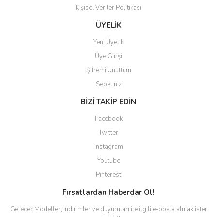
Kişisel Veriler Politikası
Gönder
ÜYELİK
Yeni Üyelik
Üye Girişi
Şifremi Unuttum
Sepetiniz
BİZİ TAKİP EDİN
Facebook
Twitter
Instagram
Youtube
Pinterest
Fırsatlardan Haberdar Ol!
Gelecek Modeller, indirimler ve duyuruları ile ilgili e-posta almak ister