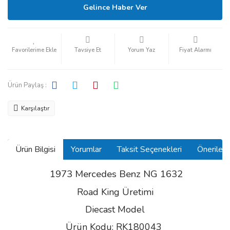
Gelince Haber Ver
Tavsiye Et
Yorum Yaz
Fiyat Alarmı
Ürün Paylaş :
Karşılaştır
Ürün Bilgisi
Yorumlar
Taksit Seçenekleri
Önerilerin
1973 Mercedes Benz NG 1632
Road King Üretimi
Diecast Model
Ürün Kodu: RK180043