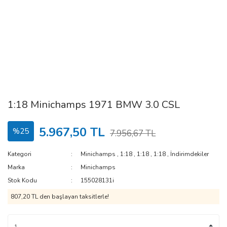
1:18 Minichamps 1971 BMW 3.0 CSL
5.967,50 TL
%25
7.956,67 TL
Kategori
Minichamps
,
1:18
,
1:18
,
1:18
,
İndirimdekiler
Marka
Minichamps
Stok Kodu
155028131i
807,20 TL den başlayan taksitlerle!