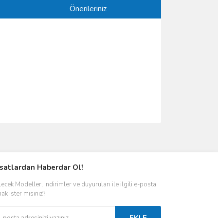
Önerileriniz
ımıza iletebilirsiniz.
rsatlardan Haberdar Ol!
ecek Modeller, indirimler ve duyuruları ile ilgili e-posta
ak ister misiniz?
EKLE