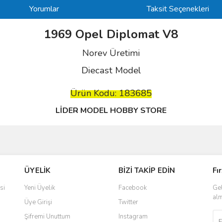
Yorumlar
Taksit Seçenekleri
1969 Opel Diplomat V8
Norev Üretimi
Diecast Model
183685
Ürün Kodu:
LİDER MODEL HOBBY STORE
ve diğer konularda yetersiz gördüğünüz noktaları öneri formunu kullanarak taraf
Bu ürüne ilk yorumu siz yapın!
ÜYELİK
BİZİ TAKİP EDİN
Fı
r.
Yorum Yaz
si
Yeni Üyelik
Facebook
Gel
alm
Üye Girişi
Twitter
Şifremi Unuttum
Instagram