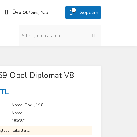
Üye Ol
Giriş Yap
Sepetim
/
69 Opel Diplomat V8
 TL
Norev
,
Opel
,
1:18
Norev
183685i
layan taksitlerle!