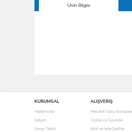
Ürün Bilgisi
Bu ürünün fiyat bilgisi, resim, ürün açıklamalarında 
Görüş ve önerileriniz için teşekkür ederiz.
KURUMSAL
ALIŞVERİŞ
Ürün resmi kalitesiz, bozuk veya görüntülenemiyo
Ürün açıklamasında eksik bilgiler bulunuyor.
Hakkımızda
Mesafeli Satış Sözleşme
Ürün bilgilerinde hatalar bulunuyor.
İletişim
Gizlilik ve Güvenlik
Ürün fiyatı diğer sitelerden daha pahalı.
Kargo Takibi
İptal ve İade Şartları