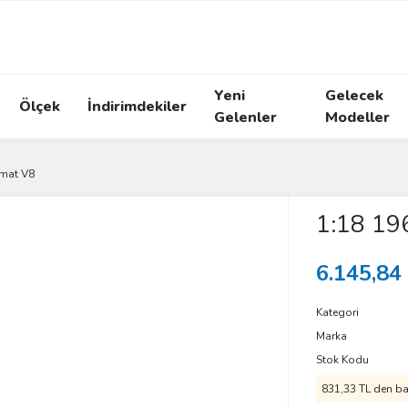
Yeni
Gelecek
Ölçek
İndirimdekiler
Gelenler
Modeller
omat V8
1:18 19
6.145,84
Kategori
Marka
Stok Kodu
831,33 TL den baş