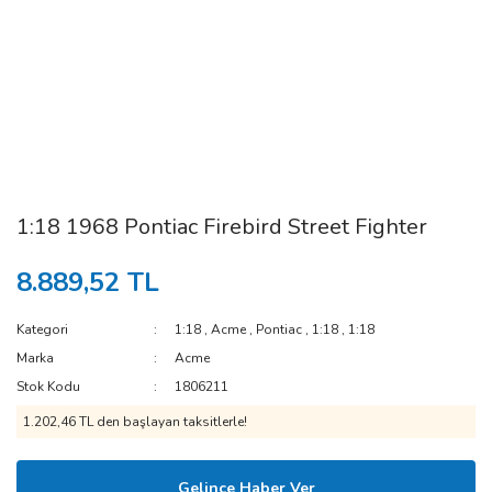
1:18 1968 Pontiac Firebird Street Fighter
8.889,52 TL
Kategori
1:18
,
Acme
,
Pontiac
,
1:18
,
1:18
Marka
Acme
Stok Kodu
1806211
1.202,46 TL den başlayan taksitlerle!
Gelince Haber Ver