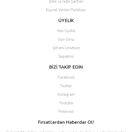
İptal ve İade Şartları
Kişisel Veriler Politikası
Gönder
ÜYELİK
Yeni Üyelik
Üye Girişi
Şifremi Unuttum
Sepetiniz
BİZİ TAKİP EDİN
Facebook
Twitter
Instagram
Youtube
Pinterest
Fırsatlardan Haberdar Ol!