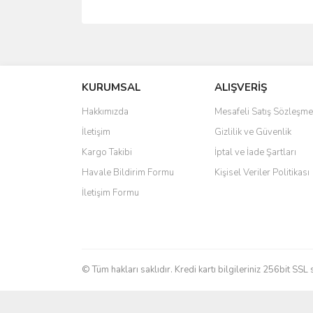
Bu ürünün fiyat bilgisi, resim, ürün açıklamalarında 
Görüş ve önerileriniz için teşekkür ederiz.
KURUMSAL
ALIŞVERİŞ
Ürün resmi kalitesiz, bozuk veya görüntülenemiyo
Ürün açıklamasında eksik bilgiler bulunuyor.
Hakkımızda
Mesafeli Satış Sözleşme
Ürün bilgilerinde hatalar bulunuyor.
İletişim
Gizlilik ve Güvenlik
Ürün fiyatı diğer sitelerden daha pahalı.
Kargo Takibi
İptal ve İade Şartları
Bu ürüne benzer farklı alternatifler olmalı.
Havale Bildirim Formu
Kişisel Veriler Politikası
İletişim Formu
© Tüm hakları saklıdır. Kredi kartı bilgileriniz 256bit SSL 