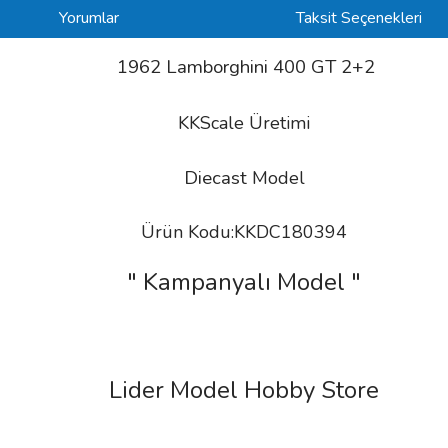
Yorumlar
Taksit Seçenekleri
1962 Lamborghini 400 GT 2+2
KKScale Üretimi
Diecast
Model
Ürün Kodu:KKDC180394
" Kampanyalı Model "
Lider Model Hobby Store