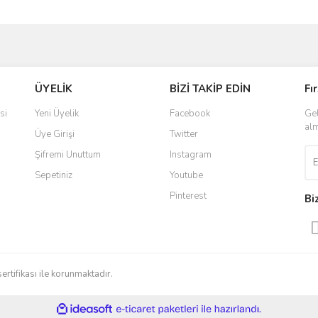
ve diğer konularda yetersiz gördüğünüz noktaları öneri formunu kullanarak taraf
Bu ürüne ilk yorumu siz yapın!
ÜYELİK
BİZİ TAKİP EDİN
Fı
r.
Yorum Yaz
si
Yeni Üyelik
Facebook
Gel
alm
Üye Girişi
Twitter
Şifremi Unuttum
Instagram
Sepetiniz
Youtube
Pinterest
Bi
Gönder
sertifikası ile korunmaktadır.
ile
ideasoft
e-