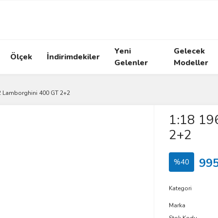
Yeni
Gelecek
Ölçek
İndirimdekiler
Gelenler
Modeller
2 Lamborghini 400 GT 2+2
1:18 19
2+2
995
%40
Kategori
Marka