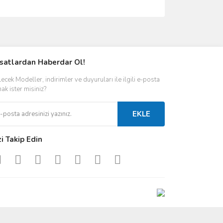
ımıza iletebilirsiniz.
rsatlardan Haberdar Ol!
ecek Modeller, indirimler ve duyuruları ile ilgili e-posta
ak ister misiniz?
EKLE
zi Takip Edin