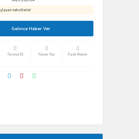
KKDC180394
layan taksitlerle!
Gelince Haber Ver
Tavsiye Et
Yorum Yaz
Fiyat Alarmı