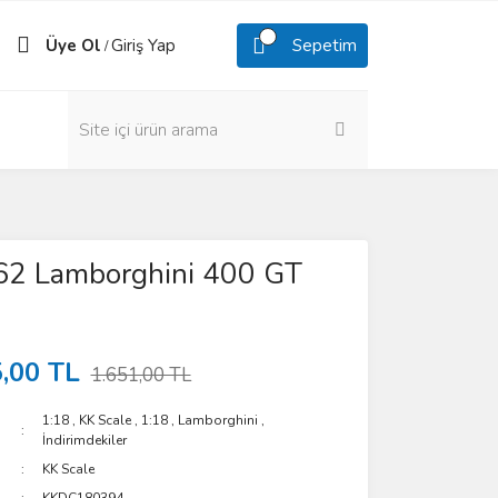
Üye Ol
Giriş Yap
Sepetim
/
62 Lamborghini 400 GT
,00 TL
1.651,00 TL
1:18
,
KK Scale
,
1:18
,
Lamborghini
,
İndirimdekiler
KK Scale