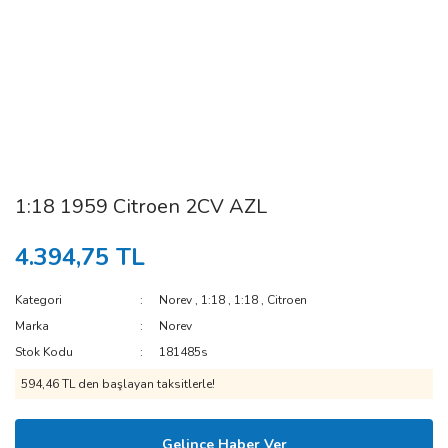
1:18 1959 Citroen 2CV AZL
4.394,75 TL
Kategori
Norev
,
1:18
,
1:18
,
Citroen
Marka
Norev
Stok Kodu
181485s
594,46 TL den başlayan taksitlerle!
Gelince Haber Ver