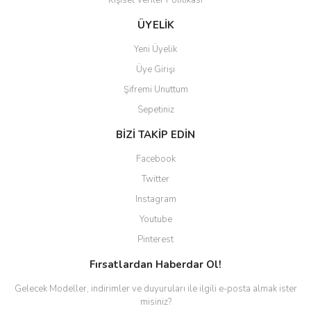
Kişisel Veriler Politikası
Gönder
ÜYELİK
Yeni Üyelik
Üye Girişi
Şifremi Unuttum
Sepetiniz
BİZİ TAKİP EDİN
Facebook
Twitter
Instagram
Youtube
Pinterest
Fırsatlardan Haberdar Ol!
Gelecek Modeller, indirimler ve duyuruları ile ilgili e-posta almak ister
misiniz?