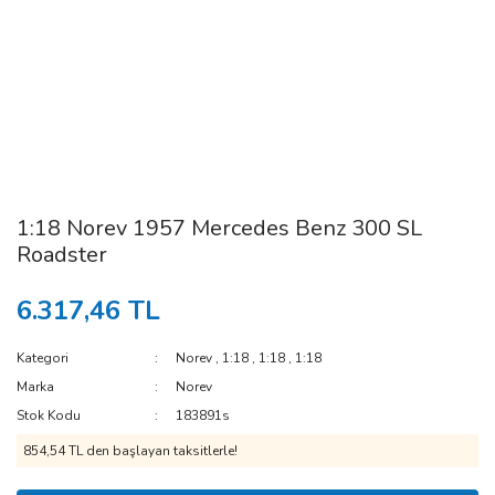
1:18 Norev 1957 Mercedes Benz 300 SL
Roadster
6.317,46 TL
Kategori
Norev
,
1:18
,
1:18
,
1:18
Marka
Norev
Stok Kodu
183891s
854,54 TL den başlayan taksitlerle!