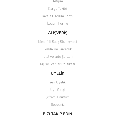
İletişim
Ürün resmi kalitesiz, bozuk veya görüntülenemiyor.
Kargo Takibi
Ürün açıklamasında eksik bilgiler bulunuyor.
Havale Bildirim Formu
Ürün bilgilerinde hatalar bulunuyor.
İletişim Formu
Ürün fiyatı diğer sitelerden daha pahalı.
Bu ürüne benzer farklı alternatifler olmalı.
ALIŞVERİŞ
Mesafeli Satış Sözleşmesi
Gizlilik ve Güvenlik
İptal ve İade Şartları
Kişisel Veriler Politikası
Gönder
ÜYELİK
Yeni Üyelik
Üye Girişi
Şifremi Unuttum
Sepetiniz
BİZİ TAKİP EDİN