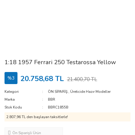
1:18 1957 Ferrari 250 Testarossa Yellow
20.758,68 TL
%3
21.400,70 TL
Kategori
ÖN SİPARİŞ
,
Üreticide Hazır Modeller
Marka
BBR
Stok Kodu
BBRC1855B
2.807,96 TL den başlayan taksitlerle!
Ön Siparişli Ürün