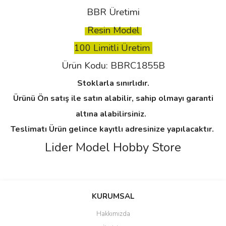
BBR Üretimi
Resin Model
100 Limitli Üretim
Ürün Kodu:
BBRC1855B
Stoklarla sınırlıdır.
Ürünü Ön satış ile satın alabilir, sahip olmayı garanti
altına alabilirsiniz.
Teslimatı Ürün gelince kayıtlı adresinize yapılacaktır.
Lider Model Hobby Store
Bu ürünün fiyat bilgisi, resim, ürün açıklamalarında ve diğer
konularda yetersiz gördüğünüz noktaları öneri formunu kullanarak
Bu ürüne ilk yorumu siz yapın!
KURUMSAL
tarafımıza iletebilirsiniz.
Görüş ve önerileriniz için teşekkür ederiz.
Hakkımızda
Yorum Yaz