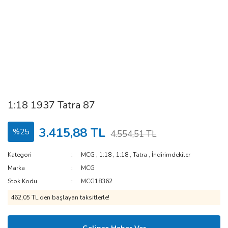
1:18 1937 Tatra 87
3.415,88 TL
%25
4.554,51 TL
Kategori
MCG
,
1:18
,
1:18
,
Tatra
,
İndirimdekiler
Marka
MCG
Stok Kodu
MCG18362
462,05 TL den başlayan taksitlerle!