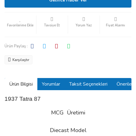
Gelince Haber Ver
Tavsiye Et
Yorum Yaz
Fiyat Alarmı
Ürün Paylaş :
Karşılaştır
Ürün Bilgisi
Yorumlar
Taksit Seçenekleri
Önerilerin
1937 Tatra 87
MCG Üretimi
Diecast
Model