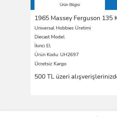
Ürün Bilgisi
1965 Massey Ferguson 135 K
Universal Hobbies Üretimi
Diecast Model
İkinci El
Ürün Kodu: UH
2697
Ücretsiz Kargo
500 TL üzeri alışverişlerinizd
Bu ürünün fiyat bilgisi, resim, ürün açıklamalarında 
Görüş ve önerileriniz için teşekkür ederiz.