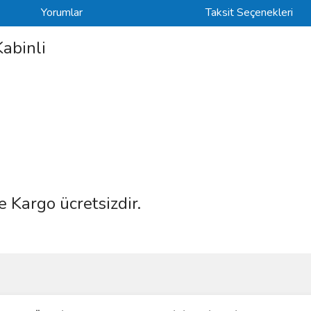
Yorumlar
Taksit Seçenekleri
abinli
e Kargo ücretsizdir.
ve diğer konularda yetersiz gördüğünüz noktaları öneri formunu kullanarak taraf
Bu ürüne ilk yorumu siz yapın!