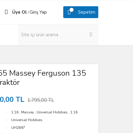
Üye Ol
Giriş Yap
Sepetim
/
65 Massey Ferguson 135
raktör
0,00 TL
1.795,00 TL
1:16
,
Massey
,
Universal Hobbies
,
1:16
Universal Hobbies
UH2697