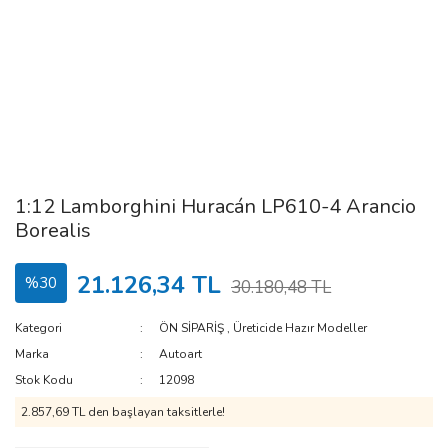
1:12 Lamborghini Huracán LP610-4 Arancio
Borealis
21.126,34 TL
%30
30.180,48 TL
Kategori
ÖN SİPARİŞ
,
Üreticide Hazır Modeller
Marka
Autoart
Stok Kodu
12098
2.857,69 TL den başlayan taksitlerle!