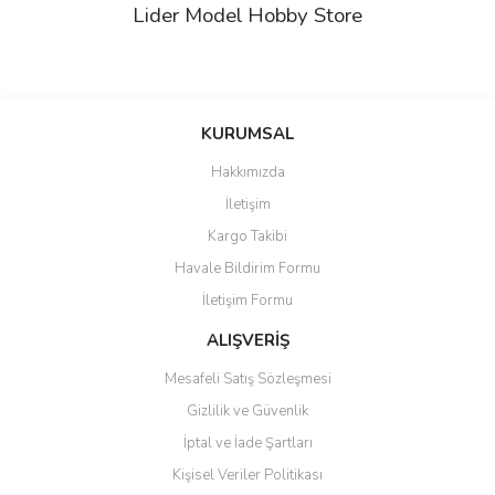
Lider Model Hobby Store
Bu ürünün fiyat bilgisi, resim, ürün açıklamalarında ve diğer
konularda yetersiz gördüğünüz noktaları öneri formunu kullanarak
Bu ürüne ilk yorumu siz yapın!
KURUMSAL
tarafımıza iletebilirsiniz.
Görüş ve önerileriniz için teşekkür ederiz.
Hakkımızda
Yorum Yaz
İletişim
Ürün resmi kalitesiz, bozuk veya görüntülenemiyor.
Kargo Takibi
Ürün açıklamasında eksik bilgiler bulunuyor.
Havale Bildirim Formu
Ürün bilgilerinde hatalar bulunuyor.
İletişim Formu
Ürün fiyatı diğer sitelerden daha pahalı.
Bu ürüne benzer farklı alternatifler olmalı.
ALIŞVERİŞ
Mesafeli Satış Sözleşmesi
Gizlilik ve Güvenlik
İptal ve İade Şartları
Kişisel Veriler Politikası
Gönder