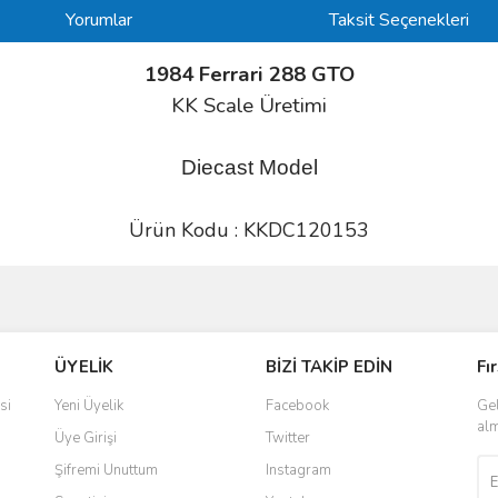
Yorumlar
Taksit Seçenekleri
1984 Ferrari 288 GTO
KK Scale Üretimi
Diecast Model
Ürün Kodu :
KKDC120153
ve diğer konularda yetersiz gördüğünüz noktaları öneri formunu kullanarak taraf
Bu ürüne ilk yorumu siz yapın!
ÜYELİK
BİZİ TAKİP EDİN
Fı
r.
Yorum Yaz
si
Yeni Üyelik
Facebook
Gel
alm
Üye Girişi
Twitter
Şifremi Unuttum
Instagram