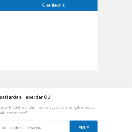
Önerileriniz
ımıza iletebilirsiniz.
rsatlardan Haberdar Ol!
ecek Modeller, indirimler ve duyuruları ile ilgili e-posta
ak ister misiniz?
EKLE